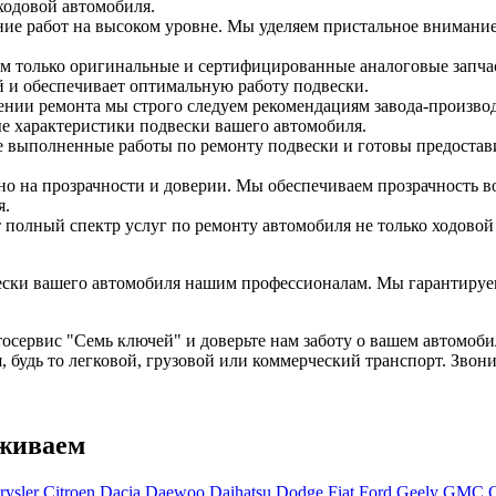
ходовой автомобиля.
е работ на высоком уровне. Мы уделяем пристальное внимание 
 только оригинальные и сертифицированные аналоговые запчаст
й и обеспечивает оптимальную работу подвески.
нии ремонта мы строго следуем рекомендациям завода-производ
е характеристики подвески вашего автомобиля.
 выполненные работы по ремонту подвески и готовы предостав
о на прозрачности и доверии. Мы обеспечиваем прозрачность в
я.
 полный спектр услуг по ремонту автомобиля не только ходовой
ески вашего автомобиля нашим профессионалам. Мы гарантируем
осервис "Семь ключей" и доверьте нам заботу о вашем автомоби
удь то легковой, грузовой или коммерческий транспорт. Звонит
уживаем
rysler
Citroen
Dacia
Daewoo
Daihatsu
Dodge
Fiat
Ford
Geely
GMC
G