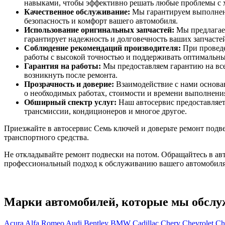
навыками, чтобы эффективно решать любые проблемы с 
Качественное обслуживание:
Мы гарантируем выполнени
безопасность и комфорт вашего автомобиля.
Использование оригинальных запчастей:
Мы предлагаем
гарантирует надежность и долговечность ваших запчасте
Соблюдение рекомендаций производителя:
При проведе
работы с высокой точностью и поддерживать оптимальны
Гарантия на работы:
Мы предоставляем гарантию на все
возникнуть после ремонта.
Прозрачность и доверие:
Взаимодействие с нами основан
о необходимых работах, стоимости и времени выполнени
Обширный спектр услуг:
Наш автосервис предоставляет
трансмиссии, кондиционеров и многое другое.
Приезжайте в автосервис Семь ключей и доверьте ремонт подв
транспортного средства.
Не откладывайте ремонт подвески на потом. Обращайтесь в авт
профессиональный подход к обслуживанию вашего автомобиля, б
Марки автомобилей, которые мы обсл
Acura
Alfa Romeo
Audi
Bentley
BMW
Cadillac
Chery
Chevrolet
Ch