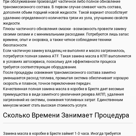
При обслуживании производят частичное либо полное обновление
трансмиссионного состава. В первом случае сливают часть состава,
дополняя объем порцией новой жидкости. Такой вариант способствует
удалению определенного количества грязи из узла, улучшению свойств
жидкости.
Плюсы частичного обновления смазки - возможность провести замену
своими силами и с минимальными расходами. Потребуются лишь запас
времени, опыт и сноровка, а также четкое соблюдение техники
безопасности.
Если частичную замену владелец не выполнял и масло загрязнилось,
потребуется полная замена ATF. Такая замена масла в КПП выполняется
в условиях автосервиса, поскольку для эффективности процесса
требуется соответствующее оборудование.
После процедуры освежения трансмиссионного состава заметно
уменьшается расход топлива, промытая система обеспечивает хорошую
скорость и плавное, точное переключение передач.
Качественная полная замена масла в коробке в Бресте дает весомые
преимущества в виде заметного увеличения резерва АКПП, удаления
загрязнений из системы, снижения топливных затрат. Единственным
минусом может стать высокая стоимость услуги.
Сколько Времени Занимает Процедура
Замена масла в коробке в Бресте займет 1-3 часа. Иногда требуется