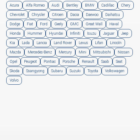
Acura
Alfa Romeo
Audi
Bentley
BMW
Cadillac
Chery
Chevrolet
Chrysler
Citroen
Dacia
Daewoo
Daihatsu
Dodge
Fiat
Ford
Geely
GMC
Great Wall
Haval
Honda
Hummer
Hyundai
Infiniti
Isuzu
Jaguar
Jeep
Kia
Lada
Lancia
Land Rover
Lexus
Lifan
Lincoln
Mazda
Mercedes-Benz
Mercury
Mini
Mitsubishi
Nissan
Opel
Peugeot
Pontiac
Porsche
Renault
Saab
Seat
Skoda
Ssangyong
Subaru
Suzuki
Toyota
Volkswagen
Volvo