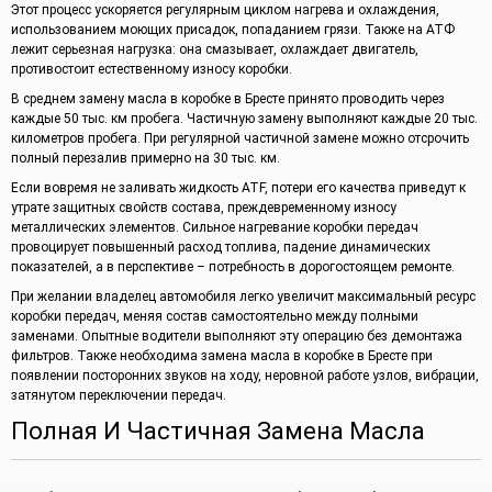
Этот процесс ускоряется регулярным циклом нагрева и охлаждения,
использованием моющих присадок, попаданием грязи. Также на АТФ
лежит серьезная нагрузка: она смазывает, охлаждает двигатель,
противостоит естественному износу коробки.
В среднем замену масла в коробке в Бресте принято проводить через
каждые 50 тыс. км пробега. Частичную замену выполняют каждые 20 тыс.
километров пробега. При регулярной частичной замене можно отсрочить
полный перезалив примерно на 30 тыс. км.
Если вовремя не заливать жидкость ATF, потери его качества приведут к
утрате защитных свойств состава, преждевременному износу
металлических элементов. Сильное нагревание коробки передач
провоцирует повышенный расход топлива, падение динамических
показателей, а в перспективе – потребность в дорогостоящем ремонте.
При желании владелец автомобиля легко увеличит максимальный ресурс
коробки передач, меняя состав самостоятельно между полными
заменами. Опытные водители выполняют эту операцию без демонтажа
фильтров. Также необходима замена масла в коробке в Бресте при
появлении посторонних звуков на ходу, неровной работе узлов, вибрации,
затянутом переключении передач.
Полная И Частичная Замена Масла